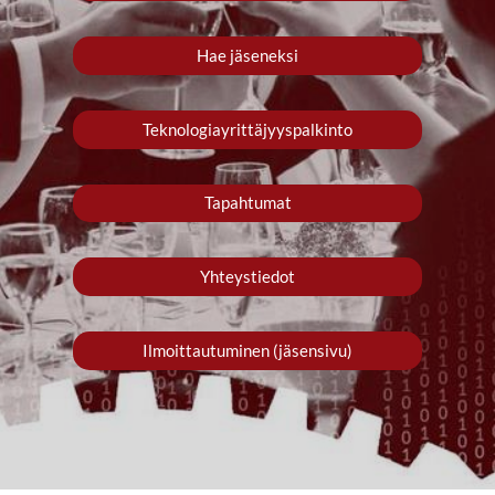
Hae jäseneksi
Teknologiayrittäjyyspalkinto
Tapahtumat
Yhteystiedot
Ilmoittautuminen (jäsensivu)