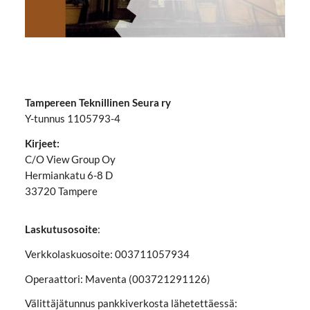
Tampereen Teknillinen Seura ry
Y-tunnus 1105793-4
Kirjeet:
C/O View Group Oy
Hermiankatu 6-8 D
33720 Tampere
Laskutusosoite
:
Verkkolaskuosoite: 003711057934
Operaattori: Maventa (003721291126)
Välittäjätunnus pankkiverkosta lähetettäessä: