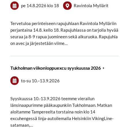
pe 14.8.2026
klo 18
Ravintola Myllärit
Tervetuloa perinteiseen rapujuhlaan Ravintola Mylläriin
perjantaina 14.8. kello 18. Rapujuhlassa on tarjolla hyvää
seuraa ja 8-9 rapua juomineen sekä alkuruoka. Rapujuhla
on avec ja järjestetään viime…
Tukholman viikonloppuexcu syyskuussa 2026
to-su
10.
–
13.9.2026
Syyskuussa 10.-13.9.2026 teemme vierailun
länsinaapurimme pääkaupunkiin Tukholmaan. Matkan
aloitamme Tampereelta torstaina noin klo 14
excuhengessä linja-autoilemalla Helsinkiin VikingLine-
satamaan,…