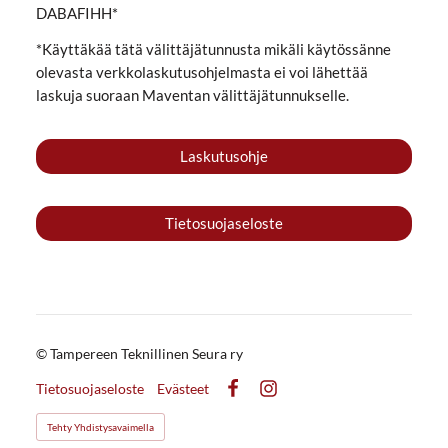
DABAFIHH*
*Käyttäkää tätä välittäjätunnusta mikäli käytössänne
olevasta verkkolaskutusohjelmasta ei voi lähettää
laskuja suoraan Maventan välittäjätunnukselle.
Laskutusohje
Tietosuojaseloste
©
Tampereen Teknillinen Seura ry
Tietosuojaseloste
Evästeet
Facebook
Instagram
Tehty Yhdistysavaimella