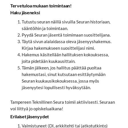
Tervetuloa mukaan toimintaan!
Haku jäseneksi
Tutustu seuran näillä sivuilla Seuran historiaan,
sääntöihin ja toimintaan.
Pyydä Seuran jäsentä toimimaan suosittelijana.
Täytä sivun alalaidassa oleva jäsenyyshakemus.
Kirjaa hakemukseen suosittelijasi nimi.
Hakemus käsitellään hallituksen kokouksessa,
joita pidetään kuukausittain.
Tämän jälkeen, jos hallitus päättää puoltaa
hakemustasi, sinut kutsutaan esittäytymään
Seuran kuukausikokouksessa, jossa myös
jäsenyytesi lopullisesti hyväksytään.
Tampereen Teknillinen Seura toimii aktiivisesti. Seuraan
voi liittyä jo opiskeluaikana!
Erilaiset jäsenyydet
Valmistuneet (DI, arkkitehti tai jatkotutkinto)