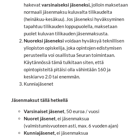
hakevat
varsinaiseksi jäseneksi,
jolloin maksetaan
normaali jäsenmaksu kuluvalta tilikaudelta
(heinäkuu-kesäkuu). Jos jäseneksi hyväksyminen
tapahtuu tilikauden loppupuolella, maksetaan
puolet kuluvan tilikauden jäsenmaksusta.
Nuoreksi jäseneksi
voidaan hyväksyä teknillisen
yliopiston opiskelija, joka opintojen edistymisen
perusteella voi osallistua Seuran toimintaan.
Käytännössä tämä tulkitaan siten, että
opintopisteitä pitäisi olla vähintään 160 ja
keskiarvo 2.0 tai enemmän.
Kunniajäsenet
Jäsenmaksut tällä hetkellä
Varsinaiset jäsenet
, 50 euroa / vuosi
Nuoret jäsenet
, ei jäsenmaksua
(valmistumisvuoteen asti, max. 6 vuoden ajan)
Kunniajäsenet,
ei jäsenmaksua