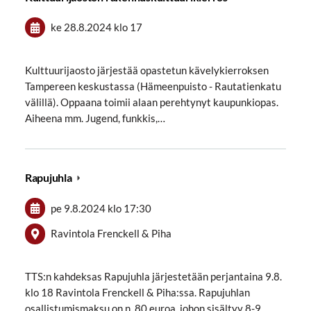
ke 28.8.2024
klo 17
Kulttuurijaosto järjestää opastetun kävelykierroksen
Tampereen keskustassa (Hämeenpuisto - Rautatienkatu
välillä). Oppaana toimii alaan perehtynyt kaupunkiopas.
Aiheena mm. Jugend, funkkis,…
Rapujuhla
pe 9.8.2024
klo 17:30
Ravintola Frenckell & Piha
TTS:n kahdeksas Rapujuhla järjestetään perjantaina 9.8.
klo 18 Ravintola Frenckell & Piha:ssa. Rapujuhlan
osallistumismaksu on n. 80 euroa, johon sisältyy 8-9