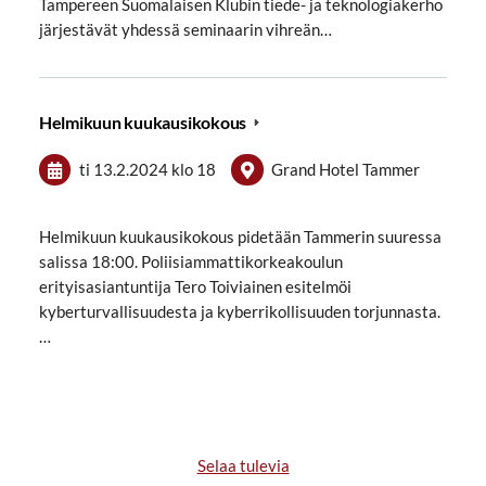
Tampereen Suomalaisen Klubin tiede- ja teknologiakerho
järjestävät yhdessä seminaarin vihreän…
Helmikuun kuukausikokous
ti 13.2.2024
klo 18
Grand Hotel Tammer
Helmikuun kuukausikokous pidetään Tammerin suuressa
salissa 18:00. Poliisiammattikorkeakoulun
erityisasiantuntija Tero Toiviainen esitelmöi
kyberturvallisuudesta ja kyberrikollisuuden torjunnasta.
…
Selaa tulevia