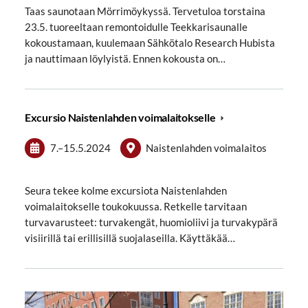
Taas saunotaan Mörrimöykyssä. Tervetuloa torstaina
23.5. tuoreeltaan remontoidulle Teekkarisaunalle
kokoustamaan, kuulemaan Sähkötalo Research Hubista
ja nauttimaan löylyistä. Ennen kokousta on…
Excursio Naistenlahden voimalaitokselle
7.
–
15.5.2024
Naistenlahden voimalaitos
Seura tekee kolme excursiota Naistenlahden
voimalaitokselle toukokuussa. Retkelle tarvitaan
turvavarusteet: turvakengät, huomioliivi ja turvakypärä
visiirillä tai erillisillä suojalaseilla. Käyttäkää…