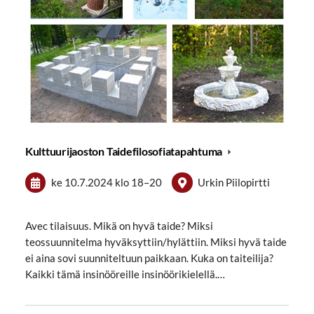
Kulttuurijaoston Taidefilosofiatapahtuma
ke 10.7.2024
klo 18
–
20
Urkin Piilopirtti
Avec tilaisuus. Mikä on hyvä taide? Miksi
teossuunnitelma hyväksyttiin/hylättiin. Miksi hyvä taide
ei aina sovi suunniteltuun paikkaan. Kuka on taiteilija?
Kaikki tämä insinööreille insinöörikielellä.…