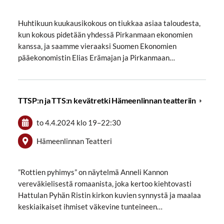
Huhtikuun kuukausikokous on tiukkaa asiaa taloudesta,
kun kokous pidetään yhdessä Pirkanmaan ekonomien
kanssa, ja saamme vieraaksi Suomen Ekonomien
pääekonomistin Elias Erämajan ja Pirkanmaan…
TTSP:n ja TTS:n kevätretki Hämeenlinnan teatteriin
to 4.4.2024
klo 19
–
22:30
Hämeenlinnan Teatteri
”Rottien pyhimys” on näytelmä Anneli Kannon
vereväkielisestä romaanista, joka kertoo kiehtovasti
Hattulan Pyhän Ristin kirkon kuvien synnystä ja maalaa
keskiaikaiset ihmiset väkevine tunteineen…