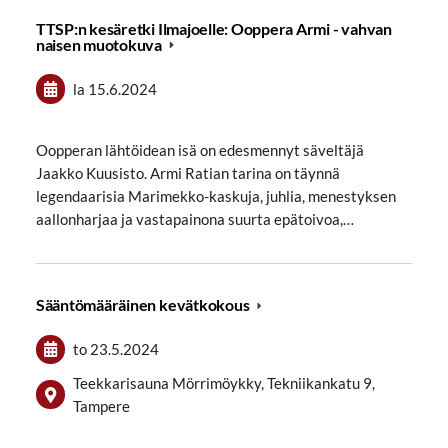
TTSP:n kesäretki Ilmajoelle: Ooppera Armi - vahvan
naisen muotokuva
la 15.6.2024
Oopperan lähtöidean isä on edesmennyt säveltäjä
Jaakko Kuusisto. Armi Ratian tarina on täynnä
legendaarisia Marimekko-kaskuja, juhlia, menestyksen
aallonharjaa ja vastapainona suurta epätoivoa,…
Sääntömääräinen kevätkokous
to 23.5.2024
Teekkarisauna Mörrimöykky, Tekniikankatu 9,
Tampere