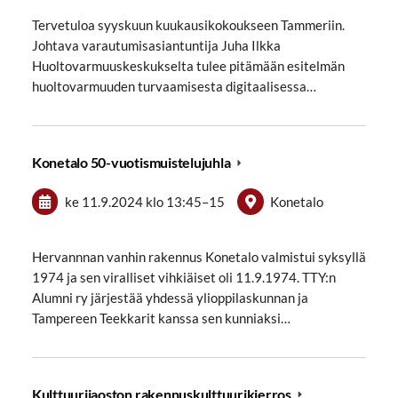
Tervetuloa syyskuun kuukausikokoukseen Tammeriin.
Johtava varautumisasiantuntija Juha Ilkka
Huoltovarmuuskeskukselta tulee pitämään esitelmän
huoltovarmuuden turvaamisesta digitaalisessa…
Konetalo 50-vuotismuistelujuhla
ke 11.9.2024
klo 13:45
–
15
Konetalo
Hervannnan vanhin rakennus Konetalo valmistui syksyllä
1974 ja sen viralliset vihkiäiset oli 11.9.1974. TTY:n
Alumni ry järjestää yhdessä ylioppilaskunnan ja
Tampereen Teekkarit kanssa sen kunniaksi…
Kulttuurijaoston rakennuskulttuurikierros