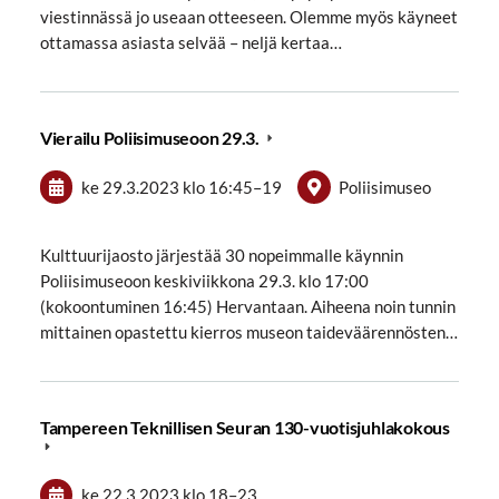
viestinnässä jo useaan otteeseen. Olemme myös käyneet
ottamassa asiasta selvää – neljä kertaa…
Vierailu Poliisimuseoon 29.3.
ke 29.3.2023
klo 16:45
–
19
Poliisimuseo
Kulttuurijaosto järjestää 30 nopeimmalle käynnin
Poliisimuseoon keskiviikkona 29.3. klo 17:00
(kokoontuminen 16:45) Hervantaan. Aiheena noin tunnin
mittainen opastettu kierros museon taideväärennösten…
Tampereen Teknillisen Seuran 130-vuotisjuhlakokous
ke 22.3.2023
klo 18
–
23