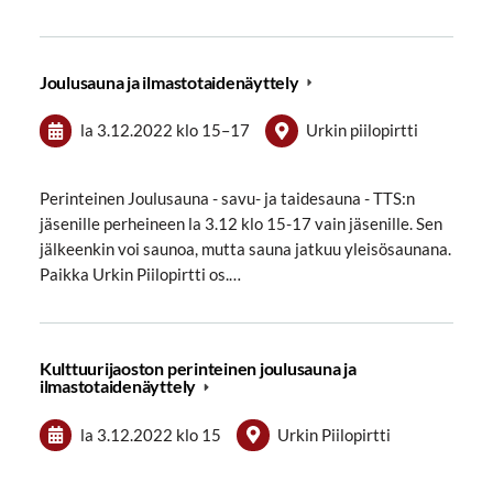
Joulusauna ja ilmastotaidenäyttely
la 3.12.2022
klo 15
–
17
Urkin piilopirtti
Perinteinen Joulusauna - savu- ja taidesauna - TTS:n
jäsenille perheineen la 3.12 klo 15-17 vain jäsenille. Sen
jälkeenkin voi saunoa, mutta sauna jatkuu yleisösaunana.
Paikka Urkin Piilopirtti os.…
Kulttuurijaoston perinteinen joulusauna ja
ilmastotaidenäyttely
la 3.12.2022
klo 15
Urkin Piilopirtti