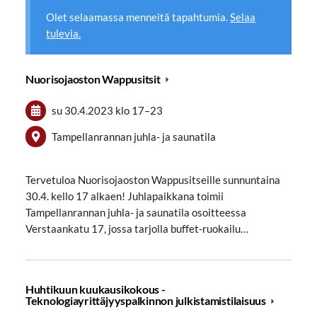
Olet selaamassa menneitä tapahtumia.
Selaa
tulevia.
Nuorisojaoston Wappusitsit
su 30.4.2023
klo 17
–
23
Tampellanrannan juhla- ja saunatila
Tervetuloa Nuorisojaoston Wappusitseille sunnuntaina
30.4. kello 17 alkaen! Juhlapaikkana toimii
Tampellanrannan juhla- ja saunatila osoitteessa
Verstaankatu 17, jossa tarjolla buffet-ruokailu…
Huhtikuun kuukausikokous -
Teknologiayrittäjyyspalkinnon julkistamistilaisuus