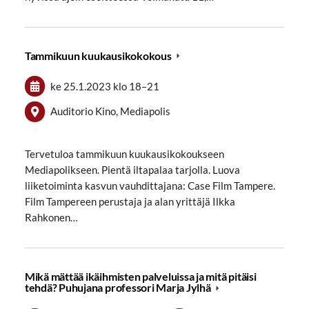
Tammikuun kuukausikokokous
ke 25.1.2023
klo 18
–
21
Auditorio Kino, Mediapolis
Tervetuloa tammikuun kuukausikokoukseen
Mediapolikseen. Pientä iltapalaa tarjolla. Luova
liiketoiminta kasvun vauhdittajana: Case Film Tampere.
Film Tampereen perustaja ja alan yrittäjä Ilkka
Rahkonen…
Mikä mättää ikäihmisten palveluissa ja mitä pitäisi
tehdä? Puhujana professori Marja Jylhä