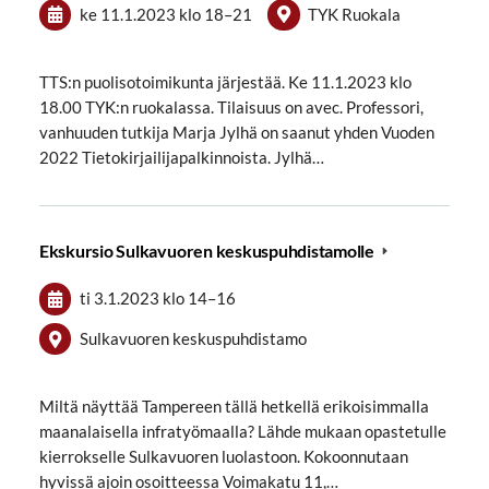
ke 11.1.2023
klo 18
–
21
TYK Ruokala
TTS:n puolisotoimikunta järjestää. Ke 11.1.2023 klo
18.00 TYK:n ruokalassa. Tilaisuus on avec. Professori,
vanhuuden tutkija Marja Jylhä on saanut yhden Vuoden
2022 Tietokirjailijapalkinnoista. Jylhä…
Ekskursio Sulkavuoren keskuspuhdistamolle
ti 3.1.2023
klo 14
–
16
Sulkavuoren keskuspuhdistamo
Miltä näyttää Tampereen tällä hetkellä erikoisimmalla
maanalaisella infratyömaalla? Lähde mukaan opastetulle
kierrokselle Sulkavuoren luolastoon. Kokoonnutaan
hyvissä ajoin osoitteessa Voimakatu 11,…