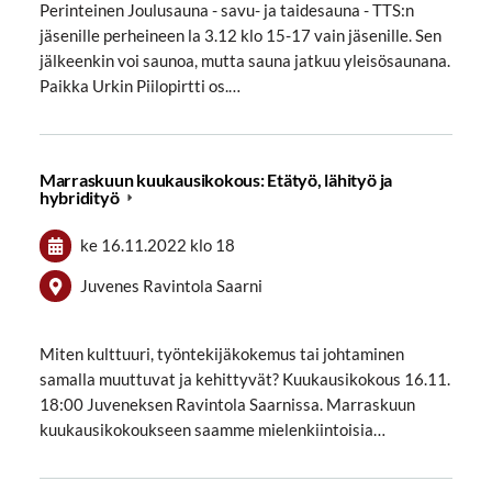
Perinteinen Joulusauna - savu- ja taidesauna - TTS:n
jäsenille perheineen la 3.12 klo 15-17 vain jäsenille. Sen
jälkeenkin voi saunoa, mutta sauna jatkuu yleisösaunana.
Paikka Urkin Piilopirtti os.…
Marraskuun kuukausikokous: Etätyö, lähityö ja
hybridityö
ke 16.11.2022
klo 18
Juvenes Ravintola Saarni
Miten kulttuuri, työntekijäkokemus tai johtaminen
samalla muuttuvat ja kehittyvät? Kuukausikokous 16.11.
18:00 Juveneksen Ravintola Saarnissa. Marraskuun
kuukausikokoukseen saamme mielenkiintoisia…