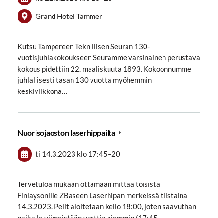
Grand Hotel Tammer
Kutsu Tampereen Teknillisen Seuran 130-
vuotisjuhlakokoukseen Seuramme varsinainen perustava
kokous pidettiin 22. maaliskuuta 1893. Kokoonnumme
juhlallisesti tasan 130 vuotta myöhemmin
keskiviikkona…
Nuorisojaoston laserhippailta
ti 14.3.2023
klo 17:45
–
20
Tervetuloa mukaan ottamaan mittaa toisista
Finlaysonille ZBaseen Laserhipan merkeissä tiistaina
14.3.2023. Pelit aloitetaan kello 18:00, joten saavuthan
paikalle viimeistään varttia aiemmin (17:45…