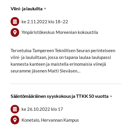
Viini- ja lauluilta
ke 2.11.2022
klo 18
–
22
Ympäristökeskus Moreenian kokoustila
Tervetuloa Tampereen Teknillisen Seuran perinteiseen
viini- ja lauluiltaan, jossa on tapana laulaa laulupassi
kannesta kanteen ja maistella erinomaisia viinejä
seuramme jäsenen Matti Sieväsen…
Sääntömääräinen syyskokous ja TTKK 50 vuotta
ke 26.10.2022
klo 17
Konetalo, Hervannan Kampus