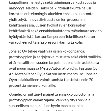
kaupallinen menestys sekä toiminnan vaikuttavuus ja
näkyvyys. Näiden lisäksi palkintolautakunta halusi
korostaa eri teknologia-alueiden ennakkoluulotonta
yhdistelyä, innovatiivisuutta omien prosessien
kehittämisessä, uusien työllistävien konseptien
kehittämistä sekä ennakkoluulotonta työvoimareservien
hyödyntämistä, kertoo Tampereen Teknillisen Seuran
varapuheenjohtaja, professori
Hannu Eskola.
Jonelec Oy tekee vaativaa osien kokoonpanoa,
prototyyppien ja sarjojen valmistusta sekä elektroniikka-
että metalliteollisuuden tarpeisiin. Jonelecin asiakkaita
ovat muun muassa Metso Automation Oyj, Fastpap Oy
Ab, Metso Paper Oy ja Satron Instruments Inc. Jonelec
Oy:n asiakkailleen valmistamista tuotteista noin 70
prosenttia menee ulkomaille.
-Jonelec on niittänyt mainetta ennakkoluulottomana
prototyyppien valmistajana. Vaikka yritys on vielä
suhteellisen pieni, sillä on hyvin monipuolinen