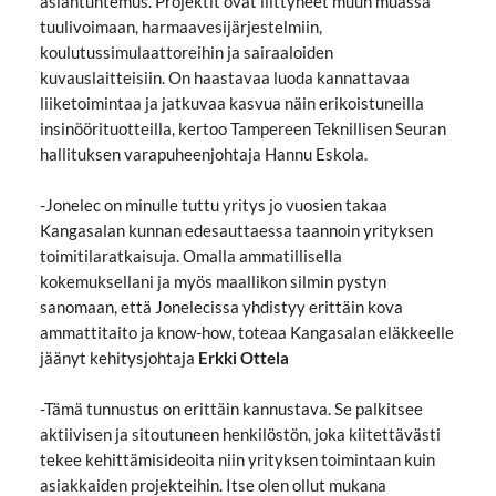
asiantuntemus. Projektit ovat liittyneet muun muassa
tuulivoimaan, harmaavesijärjestelmiin,
koulutussimulaattoreihin ja sairaaloiden
kuvauslaitteisiin. On haastavaa luoda kannattavaa
liiketoimintaa ja jatkuvaa kasvua näin erikoistuneilla
insinöörituotteilla, kertoo Tampereen Teknillisen Seuran
hallituksen varapuheenjohtaja Hannu Eskola.
-Jonelec on minulle tuttu yritys jo vuosien takaa
Kangasalan kunnan edesauttaessa taannoin yrityksen
toimitilaratkaisuja. Omalla ammatillisella
kokemuksellani ja myös maallikon silmin pystyn
sanomaan, että Jonelecissa yhdistyy erittäin kova
ammattitaito ja know-how, toteaa Kangasalan eläkkeelle
jäänyt kehitysjohtaja
Erkki Ottela
-Tämä tunnustus on erittäin kannustava. Se palkitsee
aktiivisen ja sitoutuneen henkilöstön, joka kiitettävästi
tekee kehittämisideoita niin yrityksen toimintaan kuin
asiakkaiden projekteihin. Itse olen ollut mukana