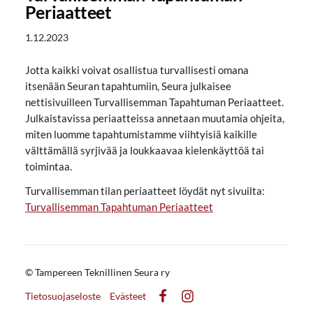
Periaatteet
1.12.2023
Jotta kaikki voivat osallistua turvallisesti omana
itsenään Seuran tapahtumiin, Seura julkaisee
nettisivuilleen Turvallisemman Tapahtuman Periaatteet.
Julkaistavissa periaatteissa annetaan muutamia ohjeita,
miten luomme tapahtumistamme viihtyisiä kaikille
välttämällä syrjivää ja loukkaavaa kielenkäyttöä tai
toimintaa.
⁠⁠⁠⁠⁠⁠⁠Turvallisemman tilan periaatteet löydät nyt sivuilta:
Turvallisemman Tapahtuman Periaatteet
©
Tampereen Teknillinen Seura ry
Tietosuojaseloste
Evästeet
Facebook
Instagram