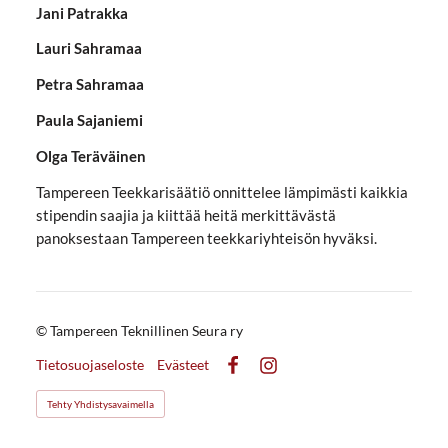
Jani Patrakka
Lauri Sahramaa
Petra Sahramaa
Paula Sajaniemi
Olga Teräväinen
Tampereen Teekkarisäätiö onnittelee lämpimästi kaikkia
stipendin saajia ja kiittää heitä merkittävästä
panoksestaan Tampereen teekkariyhteisön hyväksi.
©
Tampereen Teknillinen Seura ry
Tietosuojaseloste
Evästeet
Facebook
Instagram
Tehty Yhdistysavaimella