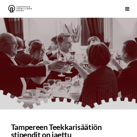
Siirry
Tampereen Teknillinen Seura ry
Vali
sivun
sisältöön
Tampereen Teekkarisäätiön
stipendit on jaettu