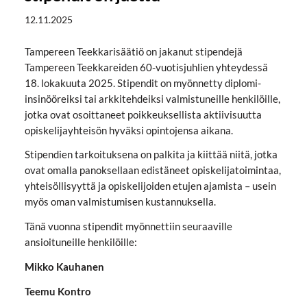
12.11.2025
Tampereen Teekkarisäätiö on jakanut stipendejä
Tampereen Teekkareiden 60-vuotisjuhlien yhteydessä
18. lokakuuta 2025. Stipendit on myönnetty diplomi-
insinööreiksi tai arkkitehdeiksi valmistuneille henkilöille,
jotka ovat osoittaneet poikkeuksellista aktiivisuutta
opiskelijayhteisön hyväksi opintojensa aikana.
Stipendien tarkoituksena on palkita ja kiittää niitä, jotka
ovat omalla panoksellaan edistäneet opiskelijatoimintaa,
yhteisöllisyyttä ja opiskelijoiden etujen ajamista – usein
myös oman valmistumisen kustannuksella.
Tänä vuonna stipendit myönnettiin seuraaville
ansioituneille henkilöille:
Mikko Kauhanen
Teemu Kontro