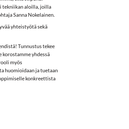
ekniikan aloilla, joilla
ohtaja Sanna Nokelainen.
hyvää yhteistyötä sekä
endistä! Tunnustus tekee
mme korostamme yhdessä
 rooli myös
ta huomioidaan ja tuetaan
oppimiselle konkreettista