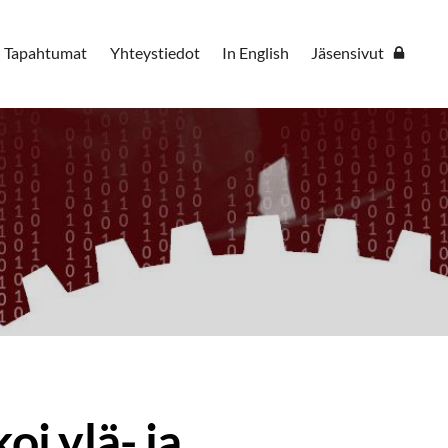
Tapahtumat
Yhteystiedot
In English
Jäsensivut
i ylä- ja