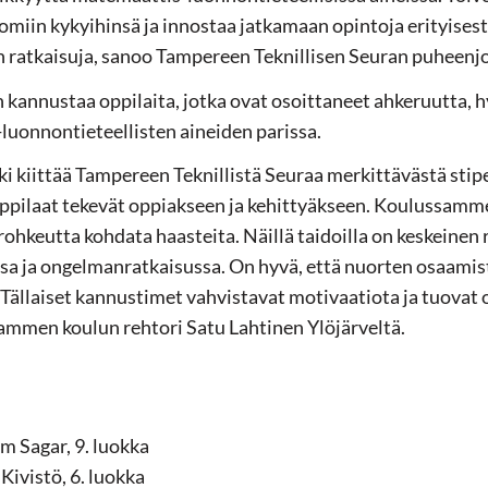
iin kykyihinsä ja innostaa jatkamaan opintoja erityisesti t
 ratkaisuja, sanoo Tampereen Teknillisen Seuran puheenj
 kannustaa oppilaita, jotka ovat osoittaneet ahkeruutta, 
luonnontieteellisten aineiden parissa.
i kiittää Tampereen Teknillistä Seuraa merkittävästä stip
a oppilaat tekevät oppiakseen ja kehittyäkseen. Koulussa
rohkeutta kohdata haasteita. Näillä taidoilla on keskeinen
sa ja ongelmanratkaisussa. On hyvä, että nuorten osaamis
Tällaiset kannustimet vahvistavat motivaatiota ja tuovat 
ammen koulun rehtori Satu Lahtinen Ylöjärveltä.
m Sagar, 9. luokka
Kivistö, 6. luokka