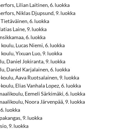
fors, Lilian Laitinen, 6. luokka
rfors, Niklas Djupsund, 9. luokka
Tietäväinen, 6. luokka
tias Laine, 9. luokka
nsikkamaa, 6. luokka
koulu, Lucas Niemi, 6. luokka
koulu, Yixuan Luo, 9. luokka
u, Daniel Jokiranta, 9. luokka
u, Daniel Karjalainen, 6. luokka
koulu, Aava Ruotsalainen, 9. luokka
oulu, Elias Vanhala Lopez, 6. luokka
aalikoulu, Eemeli Särkimäki, 6. luokka
aalikoulu, Noora Järvenpää, 9. luokka
6. luokka
akangas, 9. luokka
io, 9. luokka