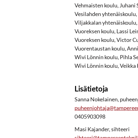
Vehmaisten koulu, Juhani S
Vesilahden yhtenäiskoulu, 
Viljakkalan yhtenäiskoulu, 
Vuoreksen koulu, Lassi Lei
Vuoreksen koulu, Victor Cu
Vuorentaustan koulu, Anni 
Wivi Lönnin koulu, Pihla S
Wivi Lönnin koulu, Veikka K
Lisätietoja
Sanna Nokelainen, puheen
puheenjohtaja@tampereent
0405903098
Masi Kajander, sihteeri
sihteeri@tampereenteknill