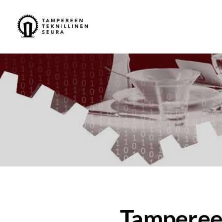
Siirry
sivun
Tampereen Teknillinen Seura ry
sisältöön
Tampereen 