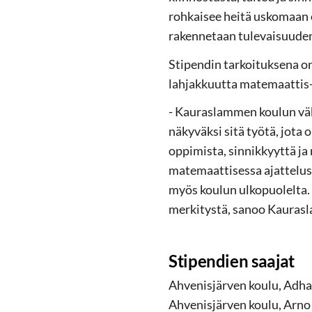
rohkaisee heitä uskomaan om
rakennetaan tulevaisuuden
Stipendin tarkoituksena on
lahjakkuutta matemaattis-
- Kauraslammen koulun väk
näkyväksi sitä työtä, jot
oppimista, sinnikkyyttä ja 
matemaattisessa ajattelus
myös koulun ulkopuolelta. 
merkitystä, sanoo Kaurasl
Stipendien saajat
Ahvenisjärven koulu, Adha
Ahvenisjärven koulu, Arno 