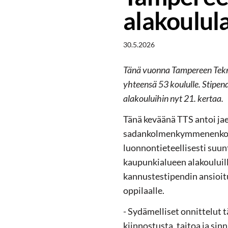
alakoulula
30.5.2026
Tänä vuonna Tampereen Teknil
yhteensä 53 koululle. Stipe
alakouluihin nyt 21. kertaa.
Tänä keväänä TTS antoi ja
sadankolmenkymmenenkolme
luonnontieteellisesti suu
kaupunkialueen alakouluill
kannustestipendin ansioit
oppilaalle.
- Sydämelliset onnittelut t
kiinnostusta, taitoa ja si