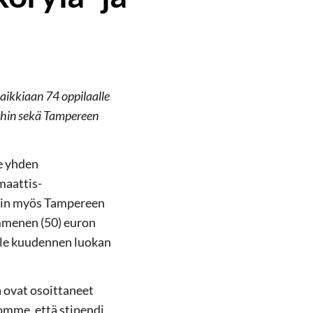
aikkiaan 74 oppilaalle
uihin sekä Tampereen
e yhden
maattis-
tiin myös Tampereen
ymmenen (50) euron
lle kuudennen luokan
a ovat osoittaneet
vomme, että stipendi