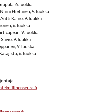
ippola, 6. luokka
Ninni Hietanen, 9. luokka
Antti Kaino, 9. luokka
nonen, 6. luokka
rticapean, 9. luokka
Savio, 9. luokka
eppänen, 9. luokka
atajisto, 6. luokka
johtaja
eknillinenseura.fi
inenseura.fi