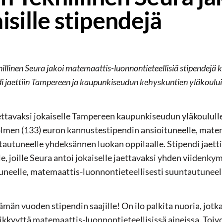
isille stipendejä
linen Seura jakoi matemaattis-luonnontieteellisiä stipendejä k
ndi jaettiin Tampereen ja kaupunkiseudun kehyskuntien yläkoul
ettavaksi jokaiselle Tampereen kaupunkiseudun yläkoulull
n (133) euron kannustestipendin ansioituneelle, mate
ntautuneelle yhdeksännen luokan oppilaalle. Stipendi jaet
e, joille Seura antoi jokaiselle jaettavaksi yhden viidenk
uneelle, matemaattis-luonnontieteellisesti suuntautunee
ämän vuoden stipendin saajille! On ilo palkita nuoria, jotk
nnikkyyttä matemaattis-luonnontieteellisissä aineissa. Toi