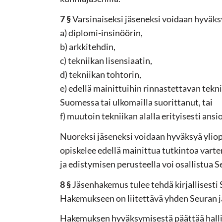
7 §
Varsinaiseksi jäseneksi voidaan hyväks
a) diplomi-insinöörin,
b) arkkitehdin,
c) tekniikan lisensiaatin,
d) tekniikan tohtorin,
e) edellä mainittuihin rinnastettavan tekn
Suomessa tai ulkomailla suorittanut, tai
f) muutoin tekniikan alalla erityisesti ansi
Nuoreksi jäseneksi voidaan hyväksyä yliopi
opiskelee edellä mainittua tutkintoa vart
ja edistymisen perusteella voi osallistua 
8 §
Jäsenhakemus tulee tehdä kirjallisesti 
Hakemukseen on liitettävä yhden Seuran j
Hakemuksen hyväksymisestä päättää halli