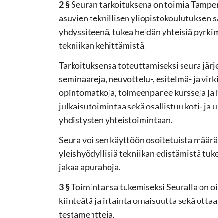
2 §
Seuran tarkoituksena on toimia Tamper
asuvien teknillisen yliopistokoulutuksen 
yhdyssiteenä, tukea heidän yhteisiä pyrki
tekniikan kehittämistä.
Tarkoituksensa toteuttamiseksi seura järj
seminaareja, neuvottelu-, esitelmä- ja virk
opintomatkoja, toimeenpanee kursseja ja 
julkaisutoimintaa sekä osallistuu koti- ja 
yhdistysten yhteistoimintaan.
Seura voi sen käyttöön osoitetuista määrä
yleishyödyllisiä tekniikan edistämistä tuk
jakaa apurahoja.
3 §
Toimintansa tukemiseksi Seuralla on oik
kiinteätä ja irtainta omaisuutta sekä ottaa
testamentteja.