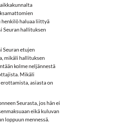
paikkakunnalta
maksamattomien
henkilö haluaa liittyä
i Seuran hallituksen
ai Seuran etujen
, mikäli hallituksen
ntään kolme neljännestä
tajista. Mikäli
 erottamista, asiasta on
nneen Seurasta, jos hän ei
äsenmaksuaan eikä kuluvan
un loppuun mennessä.