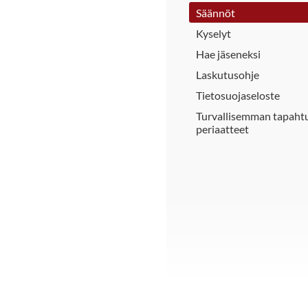
Säännöt
Kyselyt
Hae jäseneksi
Laskutusohje
Tietosuojaseloste
Turvallisemman tapah
periaatteet