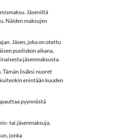
tymismaksu. Jäseniltä
su. Näiden maksujen
an. Jäsen, joka on otettu
isen puoliskon aikana,
sinaisesta jäsenmaksusta.
. Tämän lisäksi nuoret
 kuitenkin enintään kuuden
 vapauttaa pyynnöstä
ymis- tai jäsenmaksuja.
un, jonka