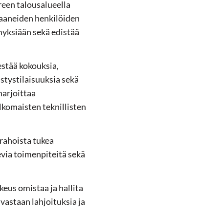
een talousalueella
saaneiden henkilöiden
myksiään sekä edistää
estää kokouksia,
istystilaisuuksia sekä
harjoittaa
ulkomaisten teknillisten
rahoista tukea
evia toimenpiteitä sekä
eus omistaa ja hallita
 vastaan lahjoituksia ja