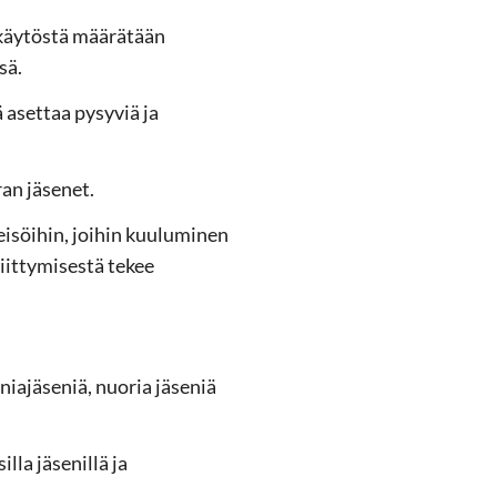
n käytöstä määrätään
sä.
 asettaa pysyviä ja
ran jäsenet.
teisöihin, joihin kuuluminen
liittymisestä tekee
niajäseniä, nuoria jäseniä
lla jäsenillä ja