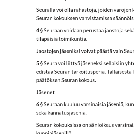
Seuralla voi olla rahastoja, joiden varoje
Seuran kokouksen vahvistamissa säännöis
4 §
Seuraan voidaan perustaa jaostoja sekä
tilapäisiä toimikuntia.
Jaostojen jäseniksi voivat päästä vain Seu
5 §
Seura voi liittyä jäseneksi sellaisiin yh
edistää Seuran tarkoitusperiä. Tällaisesta 
päätöksen Seuran kokous.
Jäsenet
6 §
Seuraan kuuluu varsinaisia jäseniä, kun
sekä kannatusjäseniä.
Seuran kokouksissa on äänioikeus varsinaisi
kunniajäsenillä.