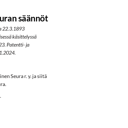
euran säännöt
a 22.3.1893
essä käsittelyssä
3. Patentti- ja
3.1.2024.
n Seura r. y. ja siitä
ra.
.