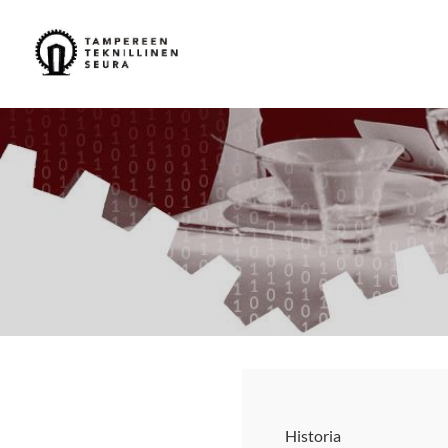
Siirry
sivun
Tampereen Teknillinen Seura ry
sisältöön
Historia