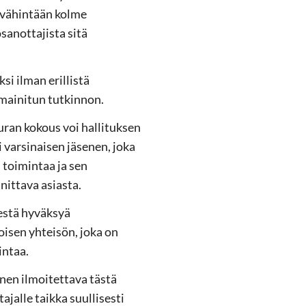
s vähintään kolme
sanottajista sitä
si ilman erillistä
 mainitun tutkinnon.
uran kokous voi hallituksen
 varsinaisen jäsenen, joka
 toimintaa ja sen
nittava asiasta.
estä hyväksyä
oisen yhteisön, joka on
intaa.
nen ilmoitettava tästä
tajalle taikka suullisesti