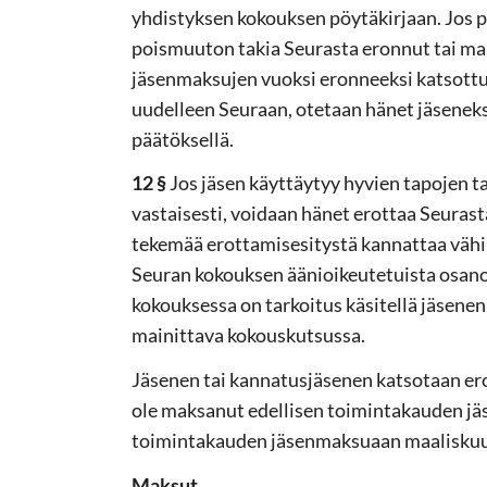
yhdistyksen kokouksen pöytäkirjaan. Jos 
poismuuton takia Seurasta eronnut tai 
jäsenmaksujen vuoksi eronneeksi katsottu 
uudelleen Seuraan, otetaan hänet jäseneks
päätöksellä.
12 §
Jos jäsen käyttäytyy hyvien tapojen t
vastaisesti, voidaan hänet erottaa Seurasta
tekemää erottamisesitystä kannattaa vähi
Seuran kokouksen äänioikeutetuista osanot
kokouksessa on tarkoitus käsitellä jäsenen
mainittava kokouskutsussa.
Jäsenen tai kannatusjäsenen katsotaan ero
ole maksanut edellisen toimintakauden j
toimintakauden jäsenmaksuaan maalisku
Maksut