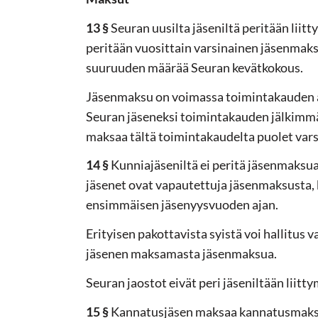
13 §
Seuran uusilta jäseniltä peritään liit
peritään vuosittain varsinainen jäsenmak
suuruuden määrää Seuran kevätkokous.
Jäsenmaksu on voimassa toimintakauden aj
Seuran jäseneksi toimintakauden jälkimmä
maksaa tältä toimintakaudelta puolet var
14 §
Kunniajäseniltä ei peritä jäsenmaksua
jäsenet ovat vapautettuja jäsenmaksusta,
ensimmäisen jäsenyysvuoden ajan.
Erityisen pakottavista syistä voi hallitus
jäsenen maksamasta jäsenmaksua.
Seuran jaostot eivät peri jäseniltään liitt
15 §
Kannatusjäsen maksaa kannatusmaks