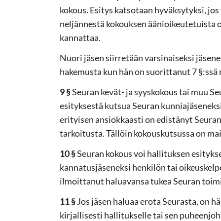
kokous. Esitys katsotaan hyväksytyksi, jo
neljännestä kokouksen äänioikeutetuista o
kannattaa.
Nuori jäsen siirretään varsinaiseksi jäsenek
hakemusta kun hän on suorittanut 7 §:ssä
9 §
Seuran kevät- ja syyskokous tai muu Se
esityksestä kutsua Seuran kunniajäseneksi
erityisen ansiokkaasti on edistänyt Seuran
tarkoitusta. Tällöin kokouskutsussa on mai
10 §
Seuran kokous voi hallituksen esityks
kannatusjäseneksi henkilön tai oikeuskelp
ilmoittanut haluavansa tukea Seuran toim
11 §
Jos jäsen haluaa erota Seurasta, on hä
kirjallisesti hallitukselle tai sen puheenjoh