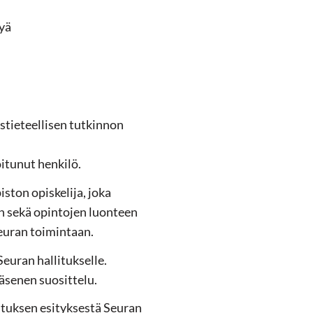
yä
istieteellisen tutkinnon
oitunut henkilö.
ston opiskelija, joka
en sekä opintojen luonteen
Seuran toimintaan.
Seuran hallitukselle.
äsenen suosittelu.
tuksen esityksestä Seuran