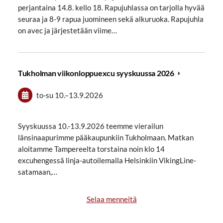
perjantaina 14.8. kello 18. Rapujuhlassa on tarjolla hyvää
seuraa ja 8-9 rapua juomineen sekä alkuruoka. Rapujuhla
on avec ja järjestetään viime…
Tukholman viikonloppuexcu syyskuussa 2026
to-su
10.
–
13.9.2026
Syyskuussa 10.-13.9.2026 teemme vierailun
länsinaapurimme pääkaupunkiin Tukholmaan. Matkan
aloitamme Tampereelta torstaina noin klo 14
excuhengessä linja-autoilemalla Helsinkiin VikingLine-
satamaan,…
Selaa menneitä