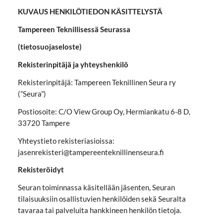
KUVAUS HENKILÖTIEDON KÄSITTELYSTÄ
Tampereen Teknillisessä Seurassa
(tietosuojaseloste)
Rekisterinpitäjä ja yhteyshenkilö
Rekisterinpitäjä: Tampereen Teknillinen Seura ry
(”Seura”)
Postiosoite: C/O View Group Oy, Hermiankatu 6-8 D,
33720 Tampere
Yhteystieto rekisteriasioissa:
jasenrekisteri@tampereenteknillinenseura.fi
Rekisteröidyt
Seuran toiminnassa käsitellään jäsenten, Seuran
tilaisuuksiin osallistuvien henkilöiden sekä Seuralta
tavaraa tai palveluita hankkineen henkilön tietoja.