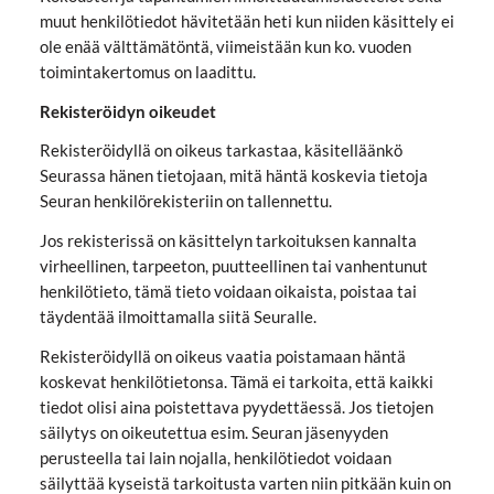
muut henkilötiedot hävitetään heti kun niiden käsittely ei
ole enää välttämätöntä, viimeistään kun ko. vuoden
toimintakertomus on laadittu.
Rekisteröidyn oikeudet
Rekisteröidyllä on oikeus tarkastaa, käsitelläänkö
Seurassa hänen tietojaan, mitä häntä koskevia tietoja
Seuran henkilörekisteriin on tallennettu.
Jos rekisterissä on käsittelyn tarkoituksen kannalta
virheellinen, tarpeeton, puutteellinen tai vanhentunut
henkilötieto, tämä tieto voidaan oikaista, poistaa tai
täydentää ilmoittamalla siitä Seuralle.
Rekisteröidyllä on oikeus vaatia poistamaan häntä
koskevat henkilötietonsa. Tämä ei tarkoita, että kaikki
tiedot olisi aina poistettava pyydettäessä. Jos tietojen
säilytys on oikeutettua esim. Seuran jäsenyyden
perusteella tai lain nojalla, henkilötiedot voidaan
säilyttää kyseistä tarkoitusta varten niin pitkään kuin on