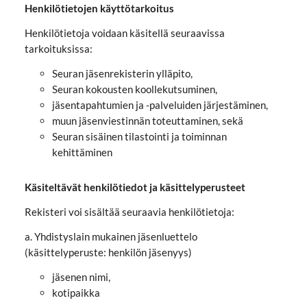
Henkilötietojen käyttötarkoitus
Henkilötietoja voidaan käsitellä seuraavissa
tarkoituksissa:
Seuran jäsenrekisterin ylläpito,
Seuran kokousten koollekutsuminen,
jäsentapahtumien ja -palveluiden järjestäminen,
muun jäsenviestinnän toteuttaminen, sekä
Seuran sisäinen tilastointi ja toiminnan
kehittäminen
Käsiteltävät henkilötiedot ja käsittelyperusteet
Rekisteri voi sisältää seuraavia henkilötietoja:
a. Yhdistyslain mukainen jäsenluettelo
(käsittelyperuste: henkilön jäsenyys)
jäsenen nimi,
kotipaikka