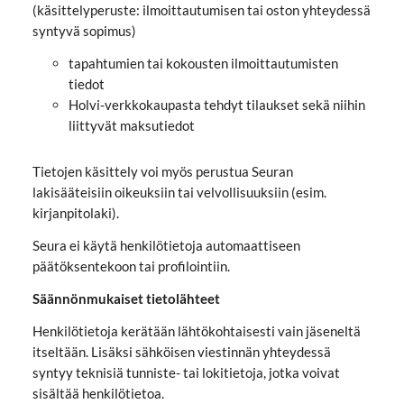
(käsittelyperuste: ilmoittautumisen tai oston yhteydessä
syntyvä sopimus)
tapahtumien tai kokousten ilmoittautumisten
tiedot
Holvi-verkkokaupasta tehdyt tilaukset sekä niihin
liittyvät maksutiedot
Tietojen käsittely voi myös perustua Seuran
lakisääteisiin oikeuksiin tai velvollisuuksiin (esim.
kirjanpitolaki).
Seura ei käytä henkilötietoja automaattiseen
päätöksentekoon tai profilointiin.
Säännönmukaiset tietolähteet
Henkilötietoja kerätään lähtökohtaisesti vain jäseneltä
itseltään. Lisäksi sähköisen viestinnän yhteydessä
syntyy teknisiä tunniste- tai lokitietoja, jotka voivat
sisältää henkilötietoa.