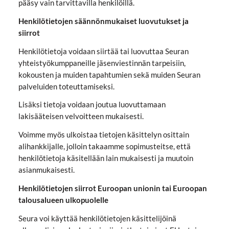
pääsy vain tarvittavilla henkilöillä.
Henkilötietojen säännönmukaiset luovutukset ja
siirrot
Henkilötietoja voidaan siirtää tai luovuttaa Seuran
yhteistyökumppaneille jäsenviestinnän tarpeisiin,
kokousten ja muiden tapahtumien sekä muiden Seuran
palveluiden toteuttamiseksi.
Lisäksi tietoja voidaan joutua luovuttamaan
lakisääteisen velvoitteen mukaisesti.
Voimme myös ulkoistaa tietojen käsittelyn osittain
alihankkijalle, jolloin takaamme sopimusteitse, että
henkilötietoja käsitellään lain mukaisesti ja muutoin
asianmukaisesti.
Henkilötietojen siirrot Euroopan unionin tai Euroopan
talousalueen ulkopuolelle
Seura voi käyttää henkilötietojen käsittelijöinä