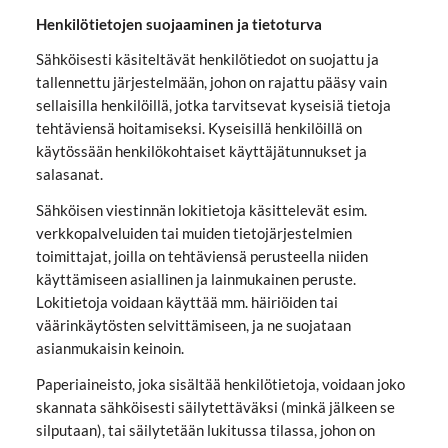
Henkilötietojen suojaaminen ja tietoturva
Sähköisesti käsiteltävät henkilötiedot on suojattu ja
tallennettu järjestelmään, johon on rajattu pääsy vain
sellaisilla henkilöillä, jotka tarvitsevat kyseisiä tietoja
tehtäviensä hoitamiseksi. Kyseisillä henkilöillä on
käytössään henkilökohtaiset käyttäjätunnukset ja
salasanat.
Sähköisen viestinnän lokitietoja käsittelevät esim.
verkkopalveluiden tai muiden tietojärjestelmien
toimittajat, joilla on tehtäviensä perusteella niiden
käyttämiseen asiallinen ja lainmukainen peruste.
Lokitietoja voidaan käyttää mm. häiriöiden tai
väärinkäytösten selvittämiseen, ja ne suojataan
asianmukaisin keinoin.
Paperiaineisto, joka sisältää henkilötietoja, voidaan joko
skannata sähköisesti säilytettäväksi (minkä jälkeen se
silputaan), tai säilytetään lukitussa tilassa, johon on