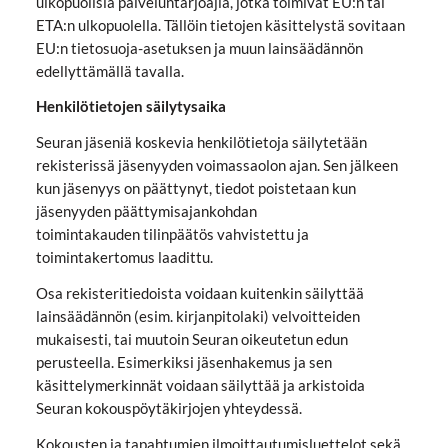
ulkopuolisia palveluntarjoajia, jotka toimivat EU:n tai
ETA:n ulkopuolella. Tällöin tietojen käsittelystä sovitaan
EU:n tietosuoja-asetuksen ja muun lainsäädännön
edellyttämällä tavalla.
Henkilötietojen säilytysaika
Seuran jäseniä koskevia henkilötietoja säilytetään
rekisterissä jäsenyyden voimassaolon ajan. Sen jälkeen
kun jäsenyys on päättynyt, tiedot poistetaan kun
jäsenyyden päättymisajankohdan
toimintakauden tilinpäätös vahvistettu ja
toimintakertomus laadittu.
Osa rekisteritiedoista voidaan kuitenkin säilyttää
lainsäädännön (esim. kirjanpitolaki) velvoitteiden
mukaisesti, tai muutoin Seuran oikeutetun edun
perusteella. Esimerkiksi jäsenhakemus ja sen
käsittelymerkinnät voidaan säilyttää ja arkistoida
Seuran kokouspöytäkirjojen yhteydessä.
Kokousten ja tapahtumien ilmoittautumisluettelot sekä