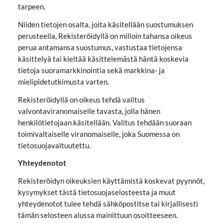
tarpeen.
Niiden tietojen osalta, joita käsitellään suostumuksen
perusteella, Rekisteröidyllä on milloin tahansa oikeus
perua antamansa suostumus, vastustaa tietojensa
käsittelyä tai kieltää käsittelemästä häntä koskevia
tietoja suoramarkkinointia sekä markkina- ja
mielipidetutkimusta varten.
Rekisteröidyllä on oikeus tehdä valitus
valvontaviranomaiselle tavasta, jolla hänen
henkilötietojaan käsitellään. Valitus tehdään suoraan
toimivaltaiselle viranomaiselle, joka Suomessa on
tietosuojavaltuutettu.
Yhteydenotot
Rekisteröidyn oikeuksien käyttämistä koskevat pyynnöt,
kysymykset tästä tietosuojaselosteesta ja muut
yhteydenotot tulee tehdä sähköpostitse tai kirjallisesti
tämän selosteen alussa mainittuun osoitteeseen.