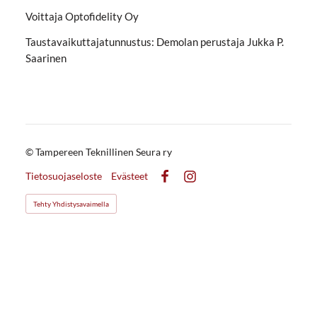
Voittaja Optofidelity Oy
Taustavaikuttajatunnustus: Demolan perustaja Jukka P.
Saarinen
©
Tampereen Teknillinen Seura ry
Tietosuojaseloste
Evästeet
Facebook
Instagram
Tehty Yhdistysavaimella