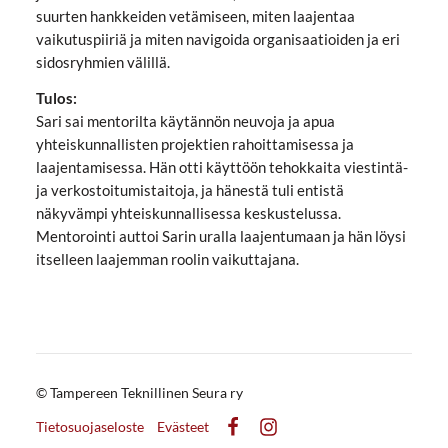
suurten hankkeiden vetämiseen, miten laajentaa
vaikutuspiiriä ja miten navigoida organisaatioiden ja eri
sidosryhmien välillä.
Tulos:
Sari sai mentorilta käytännön neuvoja ja apua
yhteiskunnallisten projektien rahoittamisessa ja
laajentamisessa. Hän otti käyttöön tehokkaita viestintä-
ja verkostoitumistaitoja, ja hänestä tuli entistä
näkyvämpi yhteiskunnallisessa keskustelussa.
Mentorointi auttoi Sarin uralla laajentumaan ja hän löysi
itselleen laajemman roolin vaikuttajana.
©
Tampereen Teknillinen Seura ry
Tietosuojaseloste
Evästeet
Facebook
Instagram