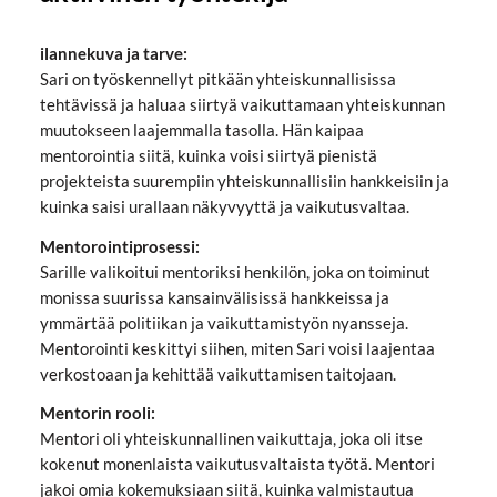
ilannekuva ja tarve:
Sari on työskennellyt pitkään yhteiskunnallisissa
tehtävissä ja haluaa siirtyä vaikuttamaan yhteiskunnan
muutokseen laajemmalla tasolla. Hän kaipaa
mentorointia siitä, kuinka voisi siirtyä pienistä
projekteista suurempiin yhteiskunnallisiin hankkeisiin ja
kuinka saisi urallaan näkyvyyttä ja vaikutusvaltaa.
Mentorointiprosessi:
Sarille valikoitui mentoriksi henkilön, joka on toiminut
monissa suurissa kansainvälisissä hankkeissa ja
ymmärtää politiikan ja vaikuttamistyön nyansseja.
Mentorointi keskittyi siihen, miten Sari voisi laajentaa
verkostoaan ja kehittää vaikuttamisen taitojaan.
Mentorin rooli:
Mentori oli yhteiskunnallinen vaikuttaja, joka oli itse
kokenut monenlaista vaikutusvaltaista työtä. Mentori
jakoi omia kokemuksiaan siitä, kuinka valmistautua