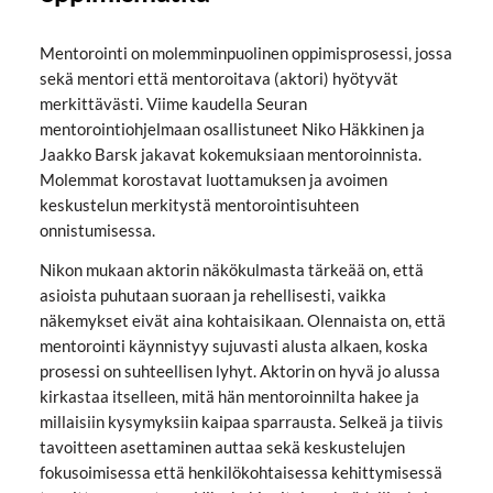
Mentorointi on molemminpuolinen oppimisprosessi, jossa
sekä mentori että mentoroitava (aktori) hyötyvät
merkittävästi. Viime kaudella Seuran
mentorointiohjelmaan osallistuneet Niko Häkkinen ja
Jaakko Barsk jakavat kokemuksiaan mentoroinnista.
Molemmat korostavat luottamuksen ja avoimen
keskustelun merkitystä mentorointisuhteen
onnistumisessa.
Nikon mukaan aktorin näkökulmasta tärkeää on, että
asioista puhutaan suoraan ja rehellisesti, vaikka
näkemykset eivät aina kohtaisikaan. Olennaista on, että
mentorointi käynnistyy sujuvasti alusta alkaen, koska
prosessi on suhteellisen lyhyt. Aktorin on hyvä jo alussa
kirkastaa itselleen, mitä hän mentoroinnilta hakee ja
millaisiin kysymyksiin kaipaa sparrausta. Selkeä ja tiivis
tavoitteen asettaminen auttaa sekä keskustelujen
fokusoimisessa että henkilökohtaisessa kehittymisessä