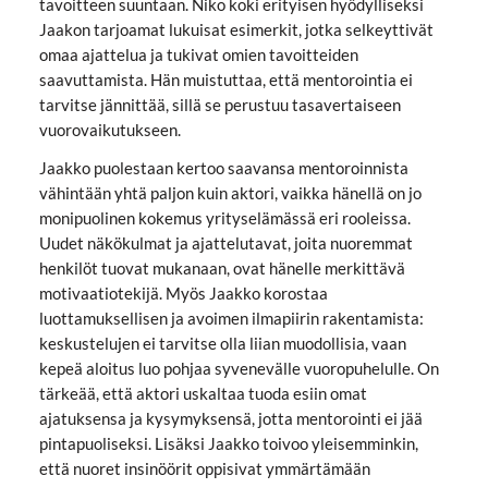
tavoitteen suuntaan. Niko koki erityisen hyödylliseksi
Jaakon tarjoamat lukuisat esimerkit, jotka selkeyttivät
omaa ajattelua ja tukivat omien tavoitteiden
saavuttamista. Hän muistuttaa, että mentorointia ei
tarvitse jännittää, sillä se perustuu tasavertaiseen
vuorovaikutukseen.
Jaakko puolestaan kertoo saavansa mentoroinnista
vähintään yhtä paljon kuin aktori, vaikka hänellä on jo
monipuolinen kokemus yrityselämässä eri rooleissa.
Uudet näkökulmat ja ajattelutavat, joita nuoremmat
henkilöt tuovat mukanaan, ovat hänelle merkittävä
motivaatiotekijä. Myös Jaakko korostaa
luottamuksellisen ja avoimen ilmapiirin rakentamista:
keskustelujen ei tarvitse olla liian muodollisia, vaan
kepeä aloitus luo pohjaa syvenevälle vuoropuhelulle. On
tärkeää, että aktori uskaltaa tuoda esiin omat
ajatuksensa ja kysymyksensä, jotta mentorointi ei jää
pintapuoliseksi. Lisäksi Jaakko toivoo yleisemminkin,
että nuoret insinöörit oppisivat ymmärtämään