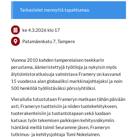
Tarkastelet mennyttä tapahtumaa.
ke 4.3.2026
klo 17
Patamäenkatu 7, Tampere
Vuonna 2010 kahden tamperelaisen teekkarin
perustama, äänieristettyjä työtiloja ja nykyisin myös
älytoimistoratkaisuja valmistava Framery on kasvanut
15 vuodessa alan globaaliksi markkinajohtajaksi ja noin
500 henkilöä työllistäväksi pörssiyhtiöksi.
Vierailulla tutustutaan Frameryn matkaan tähän päivään
asti, Frameryn tuotteisiin ja niiden tuotekehitykseen,
tuoterakenteisiin ja tuotantotapaan sekä luodaan
katsaus työn tekemisen paikkojen kehitysnäkymiin.
Isäntänä meillä toimii Seuramme jäsen, Frameryn
tutkimus- ja kehitysjohtaja Tomi Nokelainen.