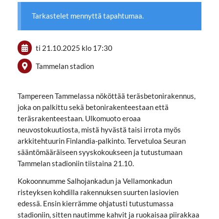
Tarkastelet mennyttä tapahtumaa.
ti 21.10.2025
klo 17:30
Tammelan stadion
Tampereen Tammelassa nököttää teräsbetonirakennus,
joka on palkittu sekä betonirakenteestaan että
teräsrakenteestaan. Ulkomuoto eroaa
neuvostokuutiosta, mistä hyvästä taisi irrota myös
arkkitehtuurin Finlandia-palkinto. Tervetuloa Seuran
sääntömääräiseen syyskokoukseen ja tutustumaan
Tammelan stadioniin tiistaina 21.10.
Kokoonnumme Salhojankadun ja Vellamonkadun
risteyksen kohdilla rakennuksen suurten lasiovien
edessä. Ensin kierrämme ohjatusti tutustumassa
stadioniin, sitten nautimme kahvit ja ruokaisaa piirakkaa