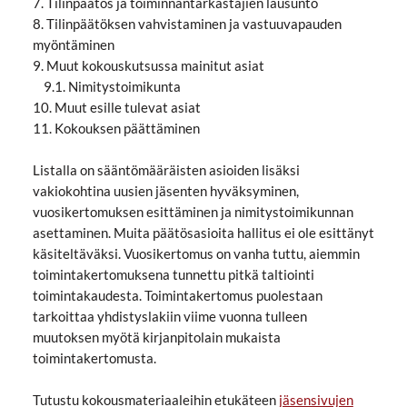
7. Tilinpäätös ja toiminnantarkastajien lausunto
8. Tilinpäätöksen vahvistaminen ja vastuuvapauden
myöntäminen
9. Muut kokouskutsussa mainitut asiat
9.1. Nimitystoimikunta
10. Muut esille tulevat asiat
11. Kokouksen päättäminen
Listalla on sääntömääräisten asioiden lisäksi
vakiokohtina uusien jäsenten hyväksyminen,
vuosikertomuksen esittäminen ja nimitystoimikunnan
asettaminen. Muita päätösasioita hallitus ei ole esittänyt
käsiteltäväksi. Vuosikertomus on vanha tuttu, aiemmin
toimintakertomuksena tunnettu pitkä taltiointi
toimintakaudesta. Toimintakertomus puolestaan
tarkoittaa yhdistyslakiin viime vuonna tulleen
muutoksen myötä kirjanpitolain mukaista
toimintakertomusta.
Tutustu kokousmateriaaleihin etukäteen
jäsensivujen