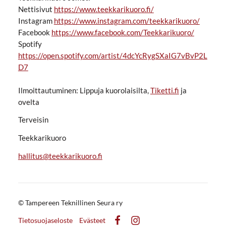
Nettisivut
https://www.teekkarikuoro.fi/
Instagram
https://www.instagram.com/teekkarikuoro/
Facebook
https://www.facebook.com/Teekkarikuoro/
Spotify
https://open.spotify.com/artist/4dcYcRygSXaIG7vBvP2L
D7
Ilmoittautuminen: Lippuja kuorolaisilta,
Tiketti.fi
ja
ovelta
Terveisin
Teekkarikuoro
hallitus@teekkarikuoro.fi
©
Tampereen Teknillinen Seura ry
Tietosuojaseloste
Evästeet