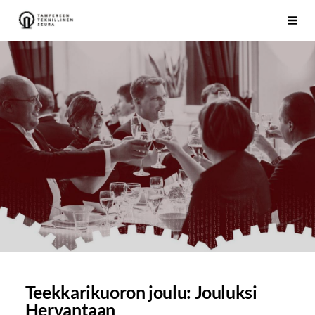
Siirry
Tampereen Teknillinen Seura ry
Vali
sivun
sisältöön
Teekkarikuoron joulu: Jouluksi
Hervantaan