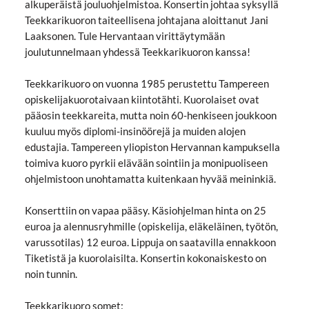
alkuperäistä jouluohjelmistoa. Konsertin johtaa syksyllä
Teekkarikuoron taiteellisena johtajana aloittanut Jani
Laaksonen. Tule Hervantaan virittäytymään
joulutunnelmaan yhdessä Teekkarikuoron kanssa!
Teekkarikuoro on vuonna 1985 perustettu Tampereen
opiskelijakuorotaivaan kiintotähti. Kuorolaiset ovat
pääosin teekkareita, mutta noin 60-henkiseen joukkoon
kuuluu myös diplomi-insinöörejä ja muiden alojen
edustajia. Tampereen yliopiston Hervannan kampuksella
toimiva kuoro pyrkii elävään sointiin ja monipuoliseen
ohjelmistoon unohtamatta kuitenkaan hyvää meininkiä.
Konserttiin on vapaa pääsy. Käsiohjelman hinta on 25
euroa ja alennusryhmille (opiskelija, eläkeläinen, työtön,
varussotilas) 12 euroa. Lippuja on saatavilla ennakkoon
Tiketistä ja kuorolaisilta. Konsertin kokonaiskesto on
noin tunnin.
Teekkarikuoro somet: