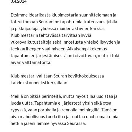
3.4.2024
Etsimme idearikasta klubimestaria suunnittelemaan ja
toteuttamaan Seuramme tapahtumia, kuten vuosijuhlia
ja pikkujouluja, yhdessä muiden aktiivien kanssa.
Klubimestarin tehtävässä tarvitaan hyviä
vuorovaikutustaitoja sekä innostusta yhteisöllisyyden ja
teekkarihengen vaalimiseen. Aikaisempi kokemus
tapahtumien järjestämisestä on toivottavaa, muttei toki
aivan välttämätöntä.
Klubimestari valitaan Seuran kevätkokouksessa
kahdeksi vuodeksi kerrallaan.
Meillä on pitkiä perinteitä, mutta myös tilaa uudistaa ja
luoda uutta. Tapahtumia ei järjestetä yksin eikä otsa
rypyssä, vaan porukalla ja rennolla meiningillä. Tämä on
oiva mahdollisuus tuoda iloa ja tuottaa unohtumattomia
hetkiä jäsenillemme hyvässä Seurassa.