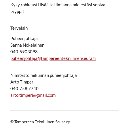
Kysy rohkeasti lisää tai ilmianna mielestäsi sopiva
tyyppi!
Terveisin
Puheenjohtaja
Sanna Nokelainen
040-5903098
puheenjohtaja@tampereenteknillinenseura.fi
Nimitystoimikunnan puheenjohtaja
Arto Timperi
040-758 7740
arto.timperi@gmail.com
©
Tampereen Teknillinen Seura ry