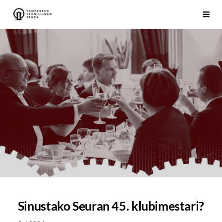
Siirry
Tampereen Teknillinen Seura ry
Vali
sivun
sisältöön
Sinustako Seuran 45. klubimestari?