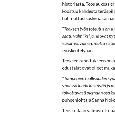
historiasta. Teos aukeaa e
koostuu kahdesta teräspila
hahmottuu koskena tai nai
"
Teoksen työn toteutus on suj
saatu valmiiksi ja ne ovat n
varsin eläväinen, mutta se ta
työskentelyään.
Teoksen rahoitukseen on o
edustajat ovat olleet muka
"
Tampereen teollisuuden sydä
yhdessä luoda kestävää ja mer
toivottavasti olemaan osa k
puheenjohtaja Sanna Noke
Teos tullaan valmistuttua