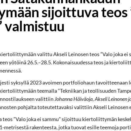
tymään sijoittuva teos
 valmistuu
ertoliittymään valittu Akseli Leinosen teos ”Valo joka e
een yötöinä 26.5.–28.5. Kokonaisuudessa teos ja kiertolii
 mennessä.
esti syksyllä 2023 avoimen portfoliohaun tavoitteenaan l
ertoliittymään teemalla ”Tekniikan ja teollisuuden Tampe
nnostilaukseen valittiin
Johanna Häiväoja, Akseli Leinonen ja
nnosten pohjalta toteutettavaksi valittiin Akseli Leinosen
 teos ”Valo joka ei sammu” sijoittuu kiertoliittymän keskel
-metrisestä rakenteesta, jotka tuovat esille teemoja porti