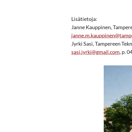
Lisätietoja:
Janne Kauppinen, Tamperee
janne.m.kauppinen@tampe
Jyrki Sasi, Tampereen Tekn
sasi.jyrki@gmail.com
, p. 