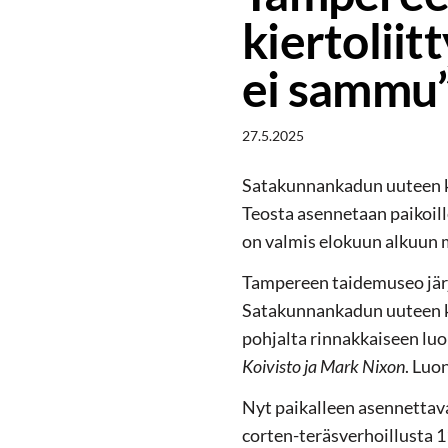
kiertoliit
ei sammu”
27.5.2025
Satakunnankadun uuteen ki
Teosta asennetaan paikoill
on valmis elokuun alkuun
Tampereen taidemuseo järj
Satakunnankadun uuteen ki
pohjalta rinnakkaiseen luo
Koivisto ja Mark Nixon
. Luo
Nyt paikalleen asennettava
corten-teräsverhoillusta 11