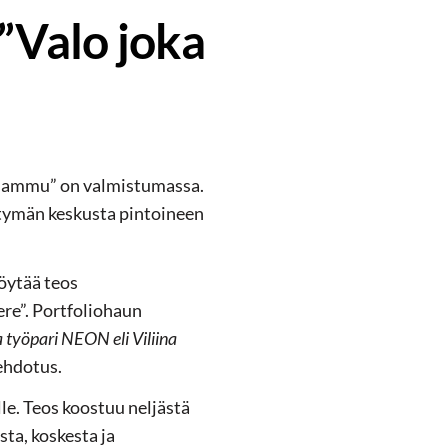
 ”Valo joka
i sammu” on valmistumassa.
ttymän keskusta pintoineen
öytää teos
re”. Portfoliohaun
 työpari NEON eli Viliina
 ehdotus.
le. Teos koostuu neljästä
sta, koskesta ja