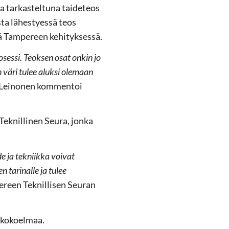
a tarkasteltuna taideteos
sta lähestyessä teos
tä Tampereen kehityksessä.
osessi. Teoksen osat onkin jo
 väri tulee aluksi olemaan
i Leinonen kommentoi
eknillinen Seura, jonka
e ja tekniikka voivat
 tarinalle ja tulee
ereen Teknillisen Seuran
 kokoelmaa.