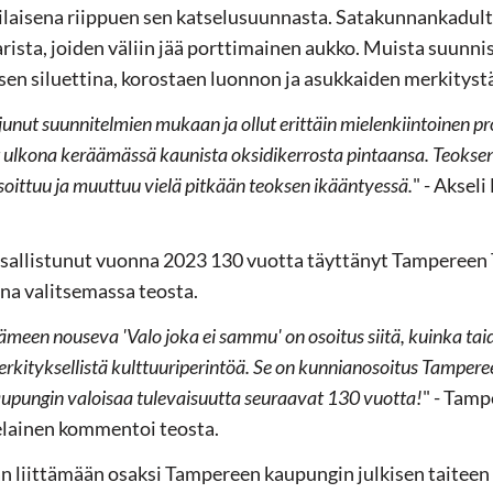
rilaisena riippuen sen katselusuunnasta. Satakunnankadult
rista, joiden väliin jää porttimainen aukko. Muista suunni
sen siluettina, korostaen luonnon ja asukkaiden merkitys
unut suunnitelmien mukaan ja ollut erittäin mielenkiintoinen pr
yt ulkona keräämässä kaunista oksidikerrosta pintaansa. Teoksen
soittuu ja muuttuu vielä pitkään teoksen ikääntyessä.
" - Aksel
sallistunut vuonna 2023 130 vuotta täyttänyt Tampereen T
na valitsemassa teosta.
meen nouseva 'Valo joka ei sammu' on osoitus siitä, kuinka taid
kityksellistä kulttuuriperintöä. Se on kunnianosoitus Tampereen
aupungin valoisaa tulevaisuutta seuraavat 130 vuotta!
" - Tamp
lainen kommentoi teosta.
an liittämään osaksi Tampereen kaupungin julkisen taiteen