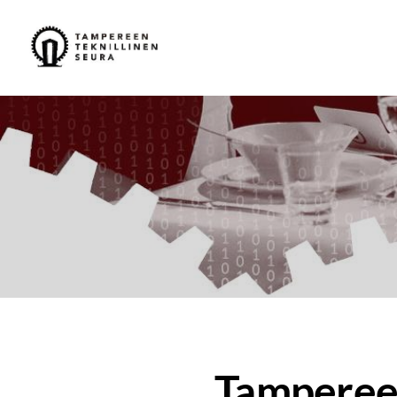
Siirry
sivun
Tampereen Teknillinen Seura ry
sisältöön
Tamperee