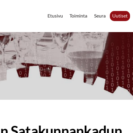
Etusivu
Toiminta
Seura
Uutiset
n Satakunnankadun