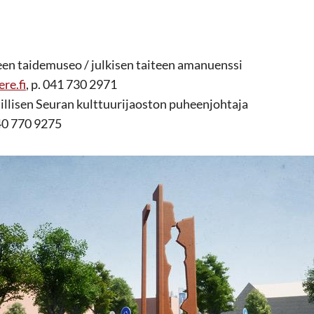
n taidemuseo / julkisen taiteen amanuenssi
re.fi
, p. 041 730 2971
illisen Seuran kulttuurijaoston puheenjohtaja
040 770 9275