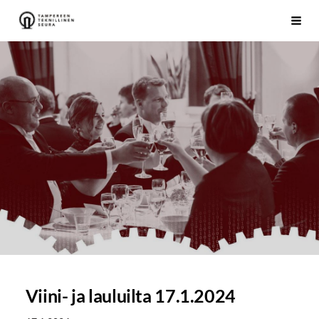
Siirry
Tampereen Teknillinen Seura ry
Vali
sivun
sisältöön
Viini- ja lauluilta 17.1.2024